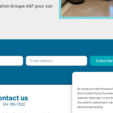
ation Groupe AGF pour son
Subscribe
By using our website (www.f
this Cookies Policy (“cookies
ontact us
Follow u
website; although it is not 
are used for statistical or 
514 765-7302
advertising tracking.
Privacy Policy