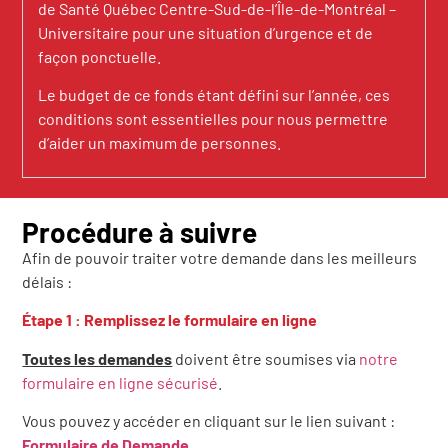
de Santé Québec Centre-Sud-de-l’Île-de-Montréal –
Universitaire pour une situation d’urgence et de
façon ponctuelle.
Le budget de ce fonds étant défini sur l’année, ces
conditions sont essentielles pour nous permettre
d’aider un maximum de personnes.
Procédure à suivre
Afin de pouvoir traiter votre demande dans les meilleurs
délais :
Étape 1 : Remplissez le formulaire en ligne
Toutes les demandes
doivent être soumises via
notre
formulaire en ligne sécurisé
.
Vous pouvez y accéder en cliquant sur le lien suivant :
Formulaire de Demande
.