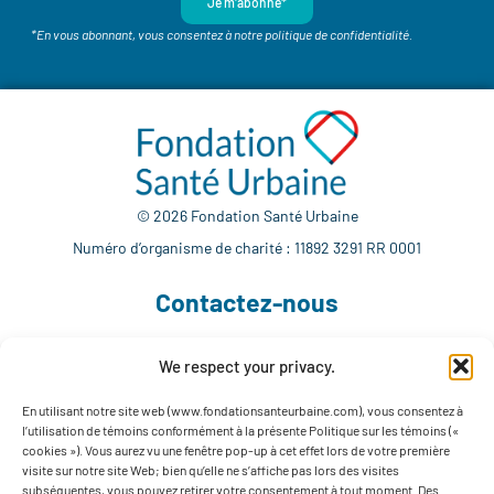
Je m'abonne*
*En vous abonnant, vous consentez à notre politique de confidentialité.
© 2026 Fondation Santé Urbaine
Numéro d’organisme de charité : 11892 3291 RR 0001
Contactez-nous
We respect your privacy.
514 765-7302
info@fondationsanteurbaine.com
En utilisant notre site web (www.fondationsanteurbaine.com), vous consentez à
l’utilisation de témoins conformément à la présente Politique sur les témoins («
1560 rue Sherbrooke Est, local F-1123
cookies »). Vous aurez vu une fenêtre pop-up à cet effet lors de votre première
Montréal, QC H2L 4M1
visite sur notre site Web; bien qu’elle ne s’affiche pas lors des visites
subséquentes, vous pouvez retirer votre consentement à tout moment. Des