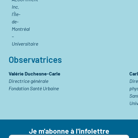
de-
Inc.
l’Île-
de-
Montréal
–
Universitaire
Observatrices
Valérie Duchesne-Carle
Car
Directrice générale
Dire
Fondation Santé Urbaine
phys
Sant
Univ
Je m'abonne à l'infolettre