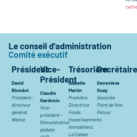
cath
Le conseil d'administration
Comité exécutif
Président
Vice-
Trésorière
Secrétair
Président
David
Isabelle
Geneviève
Blondot
Martin
Guay
Claudio
Président-
Première
Associée
Gardonio
directeur
Directrice
Point de Non
Vice-
général
Fonds
Retour
président –
Weeve
Investissements
Rémunération
Immobiliers,
globale
La Caisse
HUB