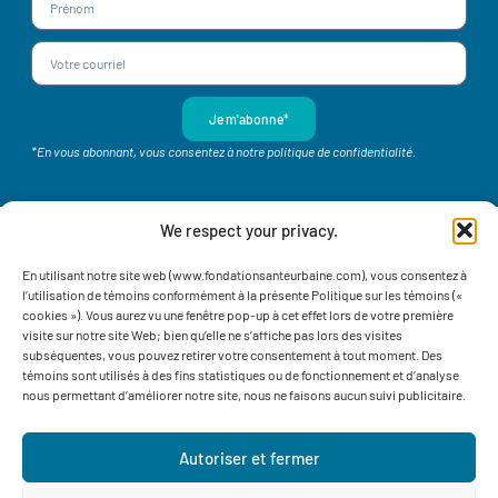
Je m'abonne*
*En vous abonnant, vous consentez à notre politique de confidentialité.
We respect your privacy.
En utilisant notre site web (www.fondationsanteurbaine.com), vous consentez à
l’utilisation de témoins conformément à la présente Politique sur les témoins («
cookies »). Vous aurez vu une fenêtre pop-up à cet effet lors de votre première
© 2026 Fondation Santé Urbaine
visite sur notre site Web; bien qu’elle ne s’affiche pas lors des visites
subséquentes, vous pouvez retirer votre consentement à tout moment. Des
Numéro d’organisme de charité : 11892 3291 RR 0001
témoins sont utilisés à des fins statistiques ou de fonctionnement et d’analyse
nous permettant d’améliorer notre site, nous ne faisons aucun suivi publicitaire.
Contactez-nous
Autoriser et fermer
514 765-7302