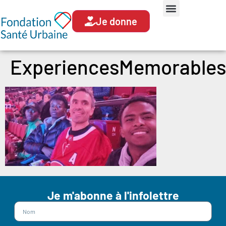
Je donne
ExperiencesMemorables
Je m'abonne à l'infolettre