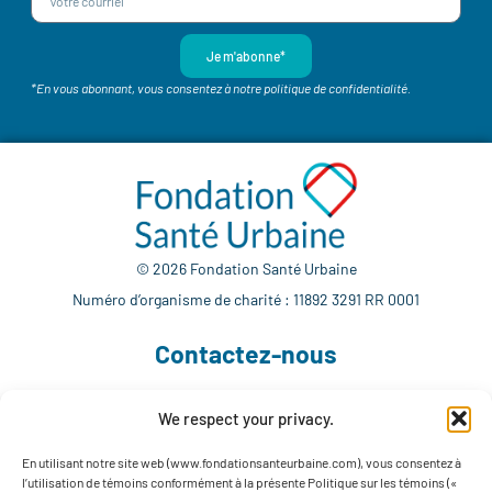
Je m'abonne*
*En vous abonnant, vous consentez à notre politique de confidentialité.
© 2026 Fondation Santé Urbaine
Numéro d’organisme de charité : 11892 3291 RR 0001
Contactez-nous
We respect your privacy.
514 765-7302
info@fondationsanteurbaine.com
En utilisant notre site web (www.fondationsanteurbaine.com), vous consentez à
l’utilisation de témoins conformément à la présente Politique sur les témoins («
1560 rue Sherbrooke Est, local F-1123