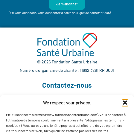
Je m'abonne*
*En vous abonnant, vous consentez à notre politique de confidentialité.
© 2026 Fondation Santé Urbaine
Numéro d’organisme de charité : 11892 3291 RR 0001
Contactez-nous
We respect your privacy.
514 765-7302
info@fondationsanteurbaine.com
En utilisant notre site web (www.fondationsanteurbaine.com), vous consentez à
l’utilisation de témoins conformément à la présente Politique sur les témoins («
1560 rue Sherbrooke Est, local F-1123
cookies »). Vous aurez vu une fenêtre pop-up à cet effet lors de votre première
Montréal, QC H2L 4M1
visite sur notre site Web; bien qu’elle ne s’affiche pas lors des visites