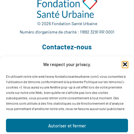
© 2026 Fondation Santé Urbaine
Numéro d’organisme de charité : 11892 3291 RR 0001
Contactez-nous
We respect your privacy.
514 765-7302
info@fondationsanteurbaine.com
En utilisant notre site web (www.fondationsanteurbaine.com), vous consentez à
l’utilisation de témoins conformément à la présente Politique sur les témoins («
1560 rue Sherbrooke Est, local F-1123
cookies »). Vous aurez vu une fenêtre pop-up à cet effet lors de votre première
Montréal, QC H2L 4M1
visite sur notre site Web; bien qu’elle ne s’affiche pas lors des visites
subséquentes, vous pouvez retirer votre consentement à tout moment. Des
Suivez-nous
témoins sont utilisés à des fins statistiques ou de fonctionnement et d’analyse
nous permettant d’améliorer notre site, nous ne faisons aucun suivi publicitaire.
Autoriser et fermer