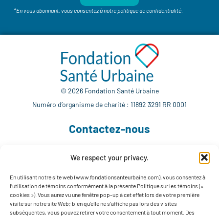
*En vous abonnant, vous consentez à notre politique de confidentialité.
© 2026 Fondation Santé Urbaine
Numéro d’organisme de charité : 11892 3291 RR 0001
Contactez-nous
We respect your privacy.
514 765-7302
info@fondationsanteurbaine.com
En utilisant notre site web (www.fondationsanteurbaine.com), vous consentez à
l’utilisation de témoins conformément à la présente Politique sur les témoins («
1560 rue Sherbrooke Est, local F-1123
cookies »). Vous aurez vu une fenêtre pop-up à cet effet lors de votre première
Montréal, QC H2L 4M1
visite sur notre site Web; bien qu’elle ne s’affiche pas lors des visites
subséquentes, vous pouvez retirer votre consentement à tout moment. Des
Suivez-nous