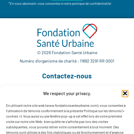
*En vous abonnant, vous consentez à notre politique de confidentialité.
© 2026 Fondation Santé Urbaine
Numéro d’organisme de charité : 11892 3291 RR 0001
Contactez-nous
We respect your privacy.
514 765-7302
info@fondationsanteurbaine.com
En utilisant notre site web (www.fondationsanteurbaine.com), vous consentez à
l’utilisation de témoins conformément à la présente Politique sur les témoins («
1560 rue Sherbrooke Est, local F-1123
cookies »). Vous aurez vu une fenêtre pop-up à cet effet lors de votre première
Montréal, QC H2L 4M1
visite sur notre site Web; bien qu’elle ne s’affiche pas lors des visites
subséquentes, vous pouvez retirer votre consentement à tout moment. Des
Suivez-nous
témoins sont utilisés à des fins statistiques ou de fonctionnement et d’analyse