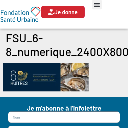
Je donne
FSU_6-
8_numerique_2400X80
Je m'abonne à l'infolettre