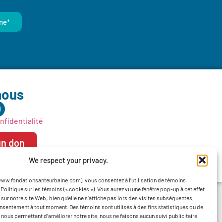
ne*
nous
nfidentialité
un don
We respect your privacy.
(www.fondationsanteurbaine.com), vous consentez à l’utilisation de témoins
olitique sur les témoins (« cookies »). Vous aurez vu une fenêtre pop-up à cet effet
 sur notre site Web; bien qu’elle ne s’affiche pas lors des visites subséquentes,
nsentement à tout moment. Des témoins sont utilisés à des fins statistiques ou de
nous permettant d’améliorer notre site, nous ne faisons aucun suivi publicitaire.