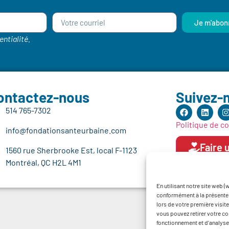
Je m'abon
entialité.
ontactez-nous
Suivez-
514 765-7302
Politique de co
info@fondationsanteurbaine.com
Faire 
1560 rue Sherbrooke Est, local F-1123
Montréal, QC H2L 4M1
En utilisant notre site web 
conformément à la présente P
lors de votre première visite
vous pouvez retirer votre co
fonctionnement et d’analyse 