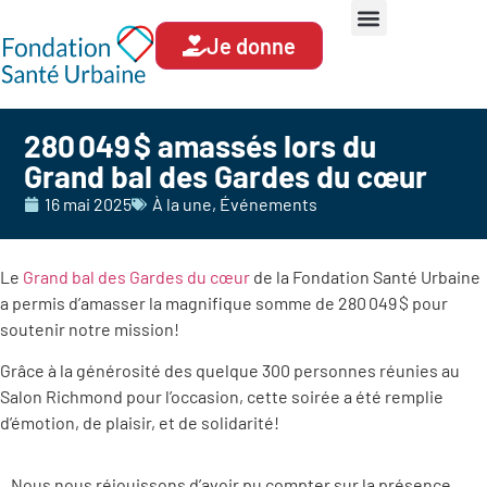
Je donne
280 049 $ amassés lors du
Grand bal des Gardes du cœur
16 mai 2025
À la une
,
Événements
Le
Grand bal des Gardes du cœur
de la Fondation Santé Urbaine
a permis d’amasser la magnifique somme de 280 049 $ pour
soutenir notre mission!
Grâce à la générosité des quelque 300 personnes réunies au
Salon Richmond pour l’occasion, cette soirée a été remplie
d’émotion, de plaisir, et de solidarité!
Nous nous réjouissons d’avoir pu compter sur la présence