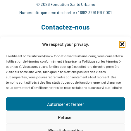
© 2026 Fondation Santé Urbaine
Numéro d’organisme de charité : 11892 3291 RR 0001
Contactez-nous
We respect your privacy.
514 765-7302
info@fondationsanteurbaine.com
En utilisant notre site web (www.fondationsanteurbaine.com), vous consentez à
l’utilisation de témoins conformément à la présente Politique sur les témoins («
1560 rue Sherbrooke Est, local F-1123
cookies »). Vous aurez vu une fenêtre pop-up à cet effet lors de votre première
Montréal, QC H2L 4M1
visite sur notre site Web; bien qu’elle ne s’affiche pas lors des visites
subséquentes, vous pouvez retirer votre consentement à tout moment. Des
Suivez-nous
témoins sont utilisés à des fins statistiques ou de fonctionnement et d’analyse
nous permettant d’améliorer notre site, nous ne faisons aucun suivi publicitaire.
Autoriser et fermer
Refuser
Politique de confidentialité
Plus d’information