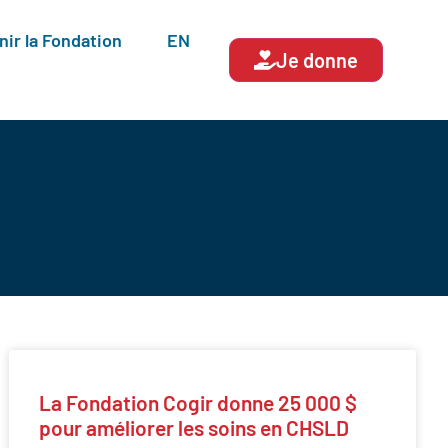
nir la Fondation
EN
Je donne
La Fondation Cogir donne 25 000 $
pour améliorer les soins en CHSLD