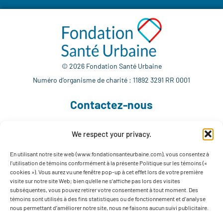
© 2026 Fondation Santé Urbaine
Numéro d’organisme de charité : 11892 3291 RR 0001
Contactez-nous
We respect your privacy.
514 765-7302
info@fondationsanteurbaine.com
En utilisant notre site web (www.fondationsanteurbaine.com), vous consentez à
l’utilisation de témoins conformément à la présente Politique sur les témoins («
1560 rue Sherbrooke Est, local F-1123
cookies »). Vous aurez vu une fenêtre pop-up à cet effet lors de votre première
Montréal, QC H2L 4M1
visite sur notre site Web; bien qu’elle ne s’affiche pas lors des visites
subséquentes, vous pouvez retirer votre consentement à tout moment. Des
Suivez-nous
témoins sont utilisés à des fins statistiques ou de fonctionnement et d’analyse
nous permettant d’améliorer notre site, nous ne faisons aucun suivi publicitaire.